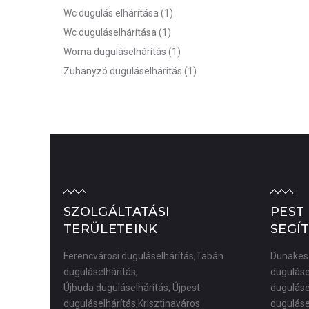
Wc dugulás elhárítása
(1)
Wc duguláselhárítása
(1)
Woma duguláselhárítás
(1)
Zuhanyzó duguláselháritás
(1)
SZOLGÁLTATÁSI
PEST
TERÜLETEINK
SEGÍ
Ferencvárosi duguláselhárítás,Tabán
Dunakesz
duguláselhárítás,
duguláse
Újbuda duguláselhárítás, Újpest
duguláse
duguláselhárítás,Krisztinaváros
duguláse