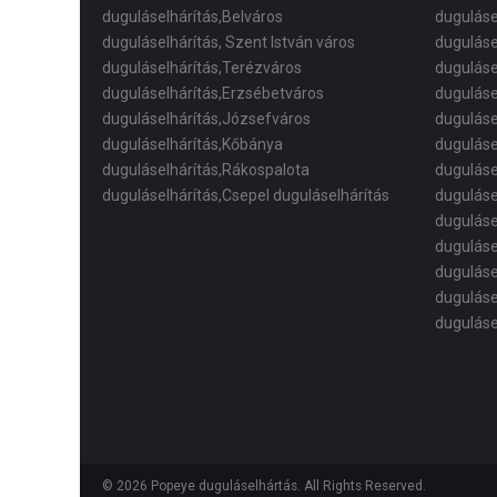
duguláselhárítás,Belváros
duguláse
duguláselhárítás, Szent István város
duguláse
duguláselhárítás,Terézváros
duguláse
duguláselhárítás,Erzsébetváros
duguláse
duguláselhárítás,Józsefváros
duguláse
duguláselhárítás,Kőbánya
duguláse
duguláselhárítás,Rákospalota
duguláse
duguláselhárítás,Csepel duguláselhárítás
duguláse
duguláse
duguláse
duguláse
duguláse
duguláse
© 2026 Popeye duguláselhártás. All Rights Reserved.