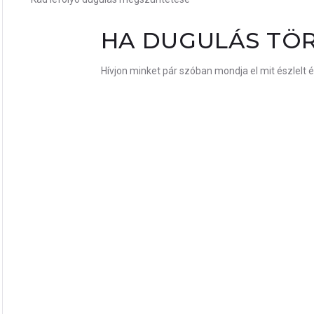
KATEGÓRIA:
HA DUGULÁS TÖ
KÁD
Hívjon minket pár szóban mondja el mit észlelt 
LEFOLYÓ
DUGULÁS
MEGSZÜNT