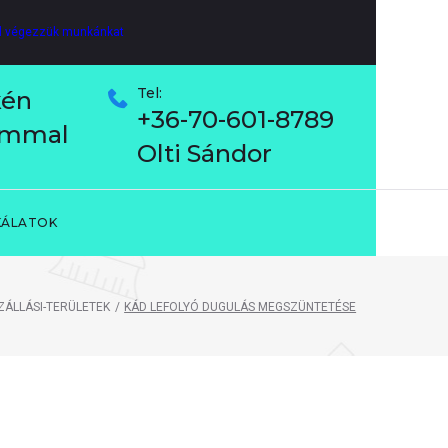
al végezzük munkánkat
Tel:
kén
+36-70-601-8789
lommal
Olti Sándor
KÁLATOK
ZÁLLÁSI-TERÜLETEK
/
KÁD LEFOLYÓ DUGULÁS MEGSZÜNTETÉSE