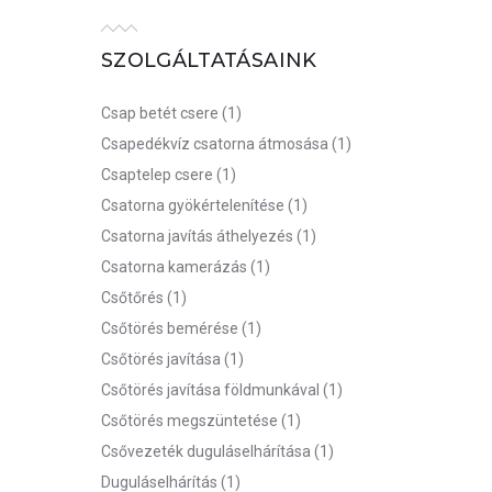
SZOLGÁLTATÁSAINK
Csap betét csere
(1)
Csapedékvíz csatorna átmosása
(1)
Csaptelep csere
(1)
Csatorna gyökértelenítése
(1)
Csatorna javítás áthelyezés
(1)
Csatorna kamerázás
(1)
Csőtőrés
(1)
Csőtörés bemérése
(1)
Csőtörés javítása
(1)
Csőtörés javítása földmunkával
(1)
Csőtörés megszüntetése
(1)
Csővezeték duguláselhárítása
(1)
Duguláselhárítás
(1)