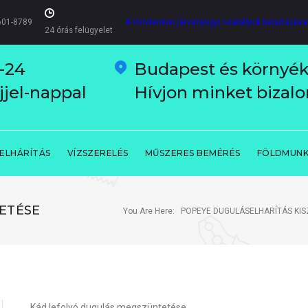
601-8789
A mindenkori járványügyi szabályok betartásáv
24 órás felügyelet
-24
Budapest és környé
jjel-nappal
Hívjon minket biza
ELHÁRÍTÁS
VÍZSZERELÉS
MŰSZERES BEMÉRÉS
FÖLDMUN
ETÉSE
You Are Here:
POPEYE DUGULÁSELHARÍTÁS KIS
Kád lefolyó dugulás megszüntetése