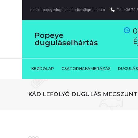
Skip
to
e-mail:
popeyedugulaselharitas@gmail.com
Tel:
+36-70-
content
0
Popeye
É
duguláselhártás
KEZDŐLAP
CSATORNAKAMERÁZÁS
DUGULÁS
KÁD LEFOLYÓ DUGULÁS MEGSZÜNT