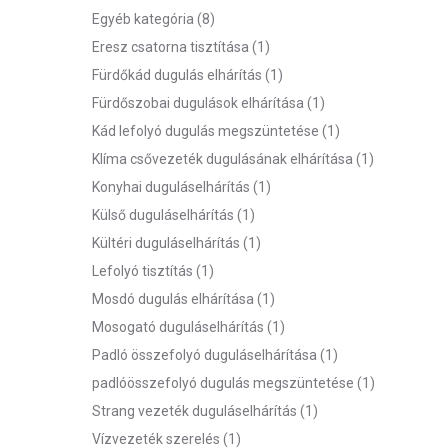
Egyéb kategória
(8)
Eresz csatorna tisztítása
(1)
Fürdőkád dugulás elhárítás
(1)
Fürdőszobai dugulások elhárítása
(1)
Kád lefolyó dugulás megszüntetése
(1)
Klíma csővezeték dugulásának elhárítása
(1)
Konyhai duguláselhárítás
(1)
Külső duguláselhárítás
(1)
Kültéri duguláselhárítás
(1)
Lefolyó tisztítás
(1)
Mosdó dugulás elhárítása
(1)
Mosogató duguláselhárítás
(1)
Padló összefolyó duguláselhárítása
(1)
padlóösszefolyó dugulás megszüntetése
(1)
Strang vezeték duguláselhárítás
(1)
Vízvezeték szerelés
(1)