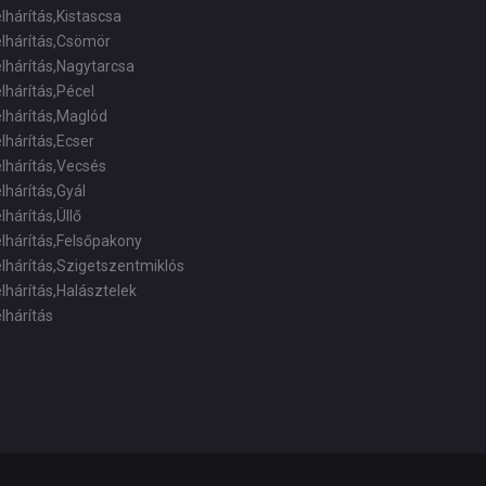
lhárítás,Kistascsa
lhárítás,Csömör
lhárítás,Nagytarcsa
lhárítás,Pécel
lhárítás,Maglód
lhárítás,Ecser
lhárítás,Vecsés
lhárítás,Gyál
lhárítás,Üllő
lhárítás,Felsőpakony
lhárítás,Szigetszentmiklós
lhárítás,Halásztelek
lhárítás