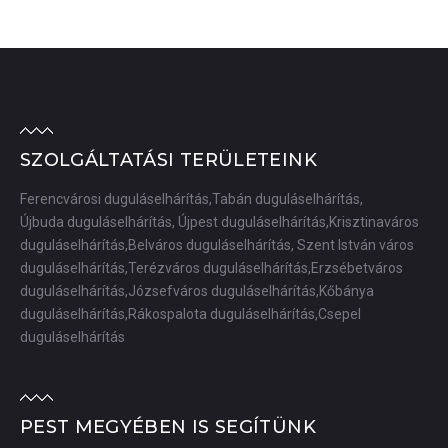
SZOLGÁLTATÁSI TERÜLETEINK
Ferencvárosi duguláselhárítás,Tabán duguláselhárítás,
Újbuda duguláselhárítás, Újpest duguláselhárítás,Krisztinaváros
duguláselhárítás,Belváros duguláselhárítás, Szent István város
duguláselhárítás,Terézváros duguláselhárítás,Erzsébetváros
duguláselhárítás,Józsefváros duguláselhárítás,Kőbánya
duguláselhárítás,Rákospalota duguláselhárítás,Csepel
duguláselhárítás
PEST MEGYÉBEN IS SEGÍTÜNK