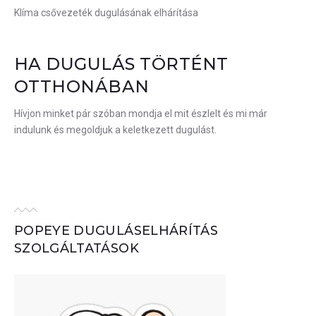
KATEGÓRIA:
Klíma csővezeték dugulásának elhárítása
KLÍMA
HA DUGULÁS TÖRTÉNT
CSŐVEZETÉK
OTTHONÁBAN
DUGULÁSÁNAK
Hívjon minket pár szóban mondja el mit észlelt és mi már
indulunk és megoldjuk a keletkezett dugulást.
ELHÁRÍTÁSA
POPEYE DUGULÁSELHÁRÍTÁS
SZOLGÁLTATÁSOK