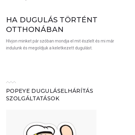
KATEGÓRIA:
MOSDÓ
HA DUGULÁS TÖRTÉNT
DUGULÁS
OTTHONÁBAN
ELHÁRÍTÁSA
Hívjon minket pár szóban mondja el mit észlelt és mi már
indulunk és megoldjuk a keletkezett dugulást.
POPEYE DUGULÁSELHÁRÍTÁS
SZOLGÁLTATÁSOK