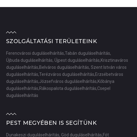
SZOLGÁLTATÁSI TERÜLETEINK
Ferencvárosi duguláselhárítás,Tabán duguláselhárítás,
Újbuda duguláselhárítás, Újpest duguláselhárítás,Krisztinaváros
duguláselhárítás,Belváros duguláselhárítás, Szent István város
duguláselhárítás,Terézváros duguláselhárítás,Erzsébetváros
duguláselhárítás,Józsefváros duguláselhárítás,Kőbánya
duguláselhárítás,Rákospalota duguláselhárítás,Csepel
duguláselhárítás
PEST MEGYÉBEN IS SEGÍTÜNK
Dunakeszi duguláselhárítás, Göd duguláselhárítás,Fót